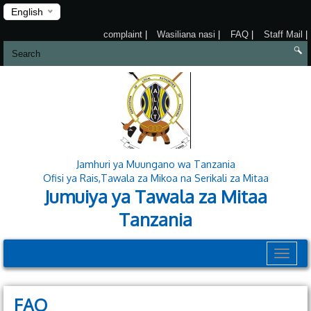
English
complaint
|
Wasiliana nasi
|
FAQ
|
Staff Mail
|
Jamhuri ya Muungano wa Tanzania
Ofisi ya Rais,Tawala za Mikoa na Serikali za Mitaa
Jumuiya ya Tawala za Mitaa
Tanzania
Toggle
navigat
FAQ